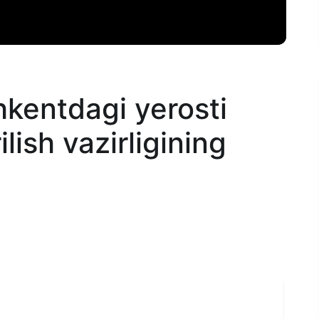
hkentdagi yerosti
lish vazirligining