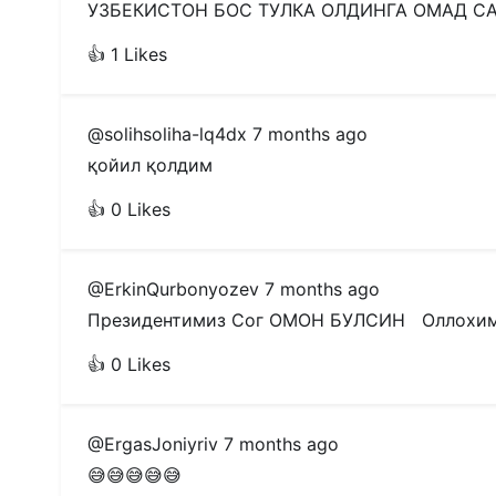
УЗБЕКИСТОН БОС ТУЛКА ОЛДИНГА ОМАД С
👍 1 Likes
@solihsoliha-lq4dx
7 months ago
қойил қолдим
👍 0 Likes
@ErkinQurbonyozev
7 months ago
Президентимиз Сог ОМОН БУЛСИН   Оллох
👍 0 Likes
@ErgasJoniyriv
7 months ago
😅😅😅😅😅