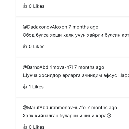
👍 0 Likes
@DadaxonovAloxon
7 months ago
Обод булса яхши халк учун хайрли булсин к
👍 0 Likes
@BarnoAbdirimova-h7l
7 months ago
Шунча хосилдор ерларга ачиндим афсус !!!афсус
👍 1 Likes
@MarufAbdurahmonov-iu7fo
7 months ago
Халк кийналган буларни ишини кара😢
👍 0 Likes