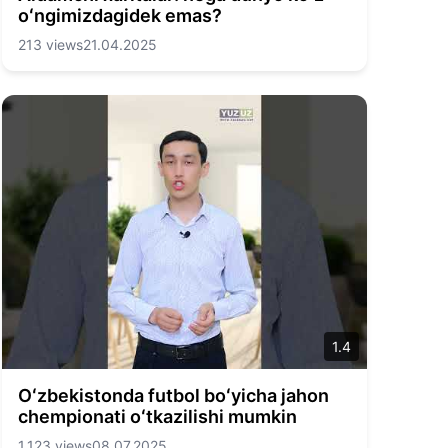
oʻngimizdagidek emas?
213 views
21.04.2025
1.4
Oʻzbekistonda futbol boʻyicha jahon
chempionati oʻtkazilishi mumkin
1,123 views
08.07.2025