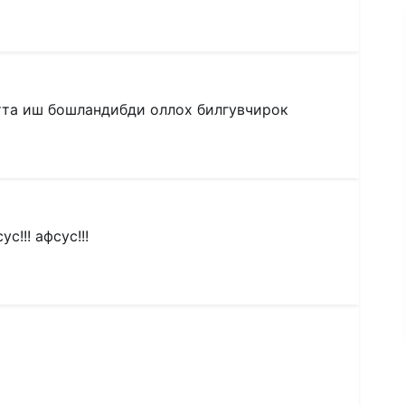
отта иш бошландибди оллох билгувчирок
!!! афсус!!!