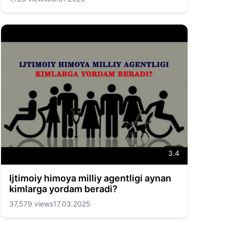
3.4
Ijtimoiy himoya milliy agentligi aynan
kimlarga yordam beradi?
37,579 views
17.03.2025