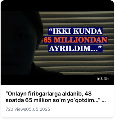
50.45
“Onlayn firibgarlarga aldanib, 48
soatda 65 million soʻm yoʻqotdim…” —
Yuz podkast
720 views
05.05.2025