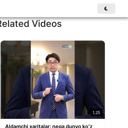
Related Videos
1.25
Aldamchi xaritalar: nega dunyo koʻz