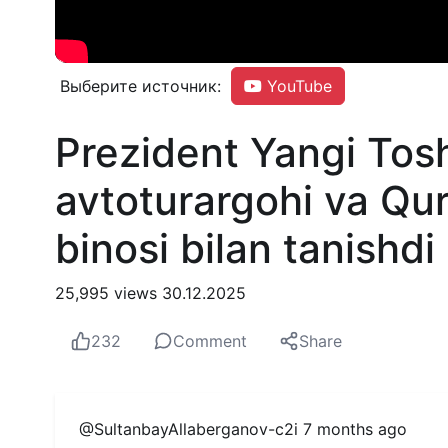
Выберите источник:
YouTube
Prezident Yangi Tos
avtoturargohi va Quri
binosi bilan tanishdi
25,995 views
30.12.2025
232
Comment
Share
@SultanbayAllaberganov-c2i
7 months ago