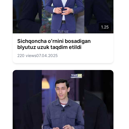
1.25
Sichqoncha oʻrnini bosadigan
blyutuz uzuk taqdim etildi
220 views
07.04.2025