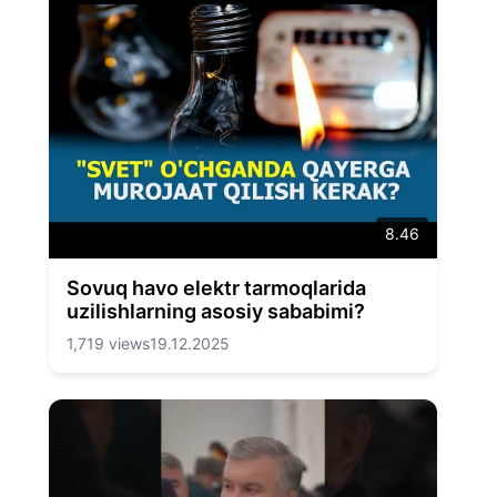
8.46
Sovuq havo elektr tarmoqlarida
uzilishlarning asosiy sababimi?
1,719 views
19.12.2025