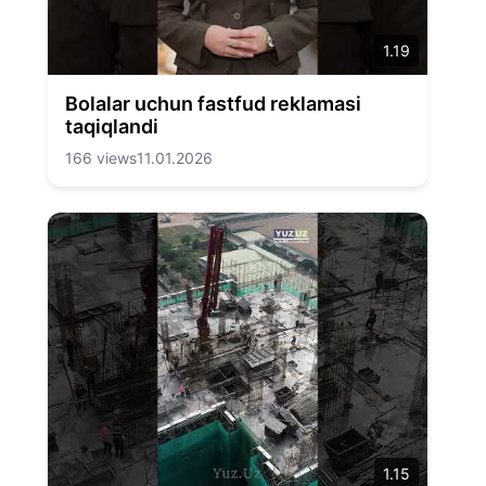
1.19
Bolalar uchun fastfud reklamasi
taqiqlandi
166 views
11.01.2026
1.15