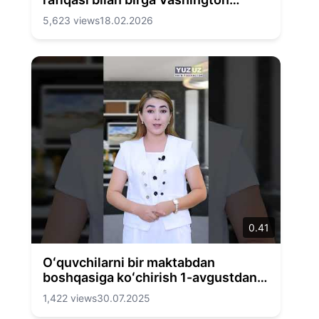
shahriga keldi
5,623 views
18.02.2026
0.41
Oʻquvchilarni bir maktabdan
boshqasiga koʻchirish 1-avgustdan
boshlanadi
1,422 views
30.07.2025